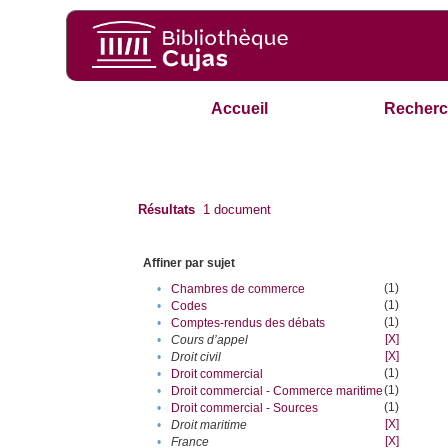
Accueil
Recherc
Résultats
1
document
Affiner par sujet
(1)
•
Chambres de commerce
(1)
•
Codes
(1)
•
Comptes-rendus des débats
[X]
•
Cours d’appel
[X]
•
Droit civil
(1)
•
Droit commercial
(1)
•
Droit commercial - Commerce maritime
(1)
•
Droit commercial - Sources
[X]
•
Droit maritime
[X]
•
France