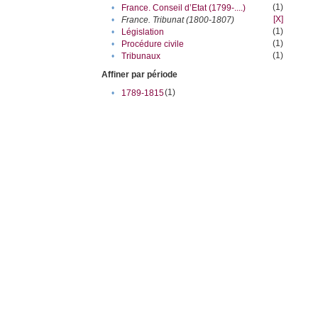
(1)
•
France. Conseil d’Etat (1799-....)
[X]
•
France. Tribunat (1800-1807)
(1)
•
Législation
(1)
•
Procédure civile
(1)
•
Tribunaux
Affiner par période
(1)
•
1789-1815