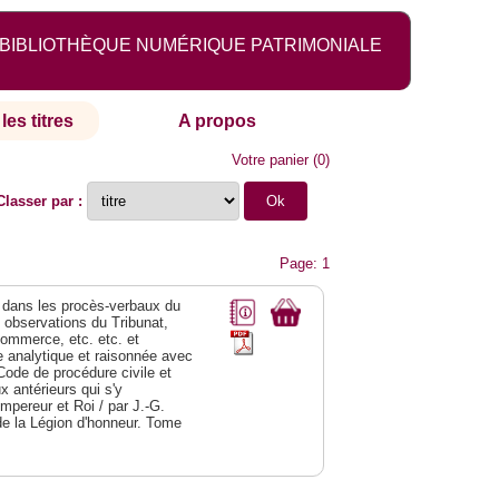
BIBLIOTHÈQUE NUMÉRIQUE PATRIMONIALE
les titres
A propos
Votre panier
(
0
)
Classer par :
Page: 1
dans les procès-verbaux du
s observations du Tribunat,
commerce, etc. etc. et
analytique et raisonnée avec
Code de procédure civile et
 antérieurs qui s'y
Empereur et Roi / par J.-G.
de la Légion d'honneur. Tome