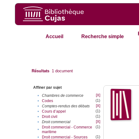
Accueil
Recherche simple
Résultats
1
document
Affiner par sujet
[X]
•
Chambres de commerce
(1)
•
Codes
[X]
•
Comptes-rendus des débats
(1)
•
Cours d’appel
(1)
•
Droit civil
[X]
•
Droit commercial
(1)
Droit commercial - Commerce
•
maritime
(1)
•
Droit commercial - Sources