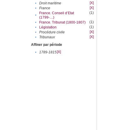
[X]
•
Droit maritime
[X]
•
France
(1)
France. Conseil d’Etat
•
(1799-....)
(1)
•
France. Tribunat (1800-1807)
(1)
•
Législation
[X]
•
Procédure civile
[X]
•
Tribunaux
Affiner par période
[X]
•
1789-1815