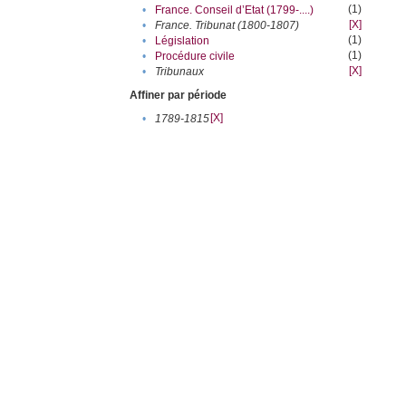
(1)
•
France. Conseil d’Etat (1799-....)
[X]
•
France. Tribunat (1800-1807)
(1)
•
Législation
(1)
•
Procédure civile
[X]
•
Tribunaux
Affiner par période
[X]
•
1789-1815