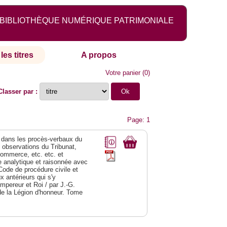
BIBLIOTHÈQUE NUMÉRIQUE PATRIMONIALE
les titres
A propos
Votre panier
(
0
)
Classer par :
Page: 1
dans les procès-verbaux du
s observations du Tribunat,
commerce, etc. etc. et
analytique et raisonnée avec
Code de procédure civile et
 antérieurs qui s'y
Empereur et Roi / par J.-G.
de la Légion d'honneur. Tome