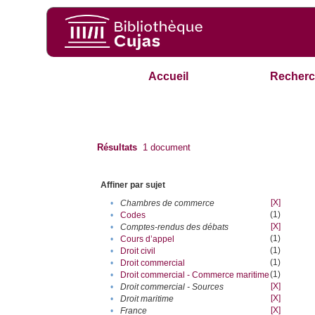
Accueil
Recherc
Résultats
1
document
Affiner par sujet
[X]
•
Chambres de commerce
(1)
•
Codes
[X]
•
Comptes-rendus des débats
(1)
•
Cours d’appel
(1)
•
Droit civil
(1)
•
Droit commercial
(1)
•
Droit commercial - Commerce maritime
[X]
•
Droit commercial - Sources
[X]
•
Droit maritime
[X]
•
France