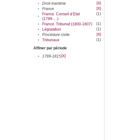
[X]
•
Droit maritime
[X]
•
France
(1)
France. Conseil d’Etat
•
(1799-....)
(1)
•
France. Tribunat (1800-1807)
(1)
•
Législation
[X]
•
Procédure civile
(1)
•
Tribunaux
Affiner par période
[X]
•
1789-1815