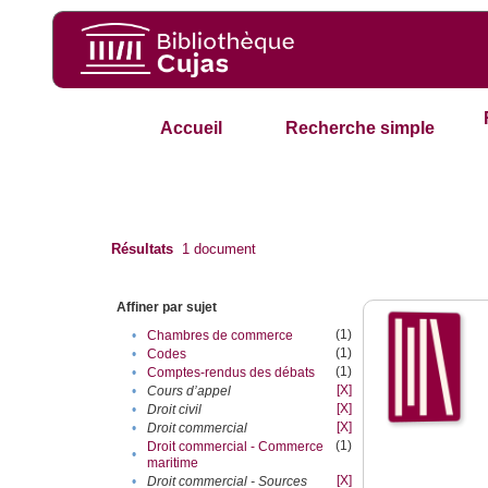
Accueil
Recherche simple
Résultats
1
document
Affiner par sujet
(1)
•
Chambres de commerce
(1)
•
Codes
(1)
•
Comptes-rendus des débats
[X]
•
Cours d’appel
[X]
•
Droit civil
[X]
•
Droit commercial
(1)
Droit commercial - Commerce
•
maritime
[X]
•
Droit commercial - Sources