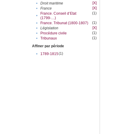
[X]
•
Droit maritime
[X]
•
France
(1)
France. Conseil d’Etat
•
(1799-....)
(1)
•
France. Tribunat (1800-1807)
[X]
•
Législation
(1)
•
Procédure civile
(1)
•
Tribunaux
Affiner par période
(1)
•
1789-1815