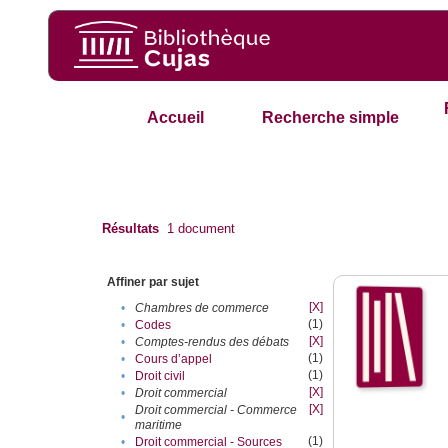
Accueil
Recherche simple
Résultats
1
document
Affiner par sujet
[X]
•
Chambres de commerce
(1)
•
Codes
[X]
•
Comptes-rendus des débats
(1)
•
Cours d’appel
(1)
•
Droit civil
[X]
•
Droit commercial
[X]
Droit commercial - Commerce
•
maritime
(1)
•
Droit commercial - Sources