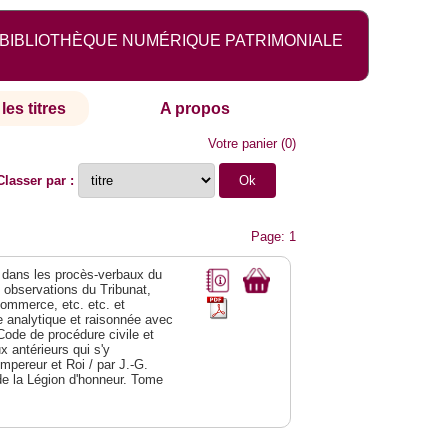
BIBLIOTHÈQUE NUMÉRIQUE PATRIMONIALE
les titres
A propos
Votre panier
(
0
)
Classer par :
Page: 1
dans les procès-verbaux du
s observations du Tribunat,
commerce, etc. etc. et
analytique et raisonnée avec
Code de procédure civile et
 antérieurs qui s'y
Empereur et Roi / par J.-G.
de la Légion d'honneur. Tome