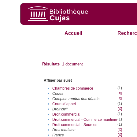
Accueil
Recherc
Résultats
1
document
Affiner par sujet
(1)
•
Chambres de commerce
[X]
•
Codes
[X]
•
Comptes-rendus des débats
(1)
•
Cours d’appel
[X]
•
Droit civil
(1)
•
Droit commercial
(1)
•
Droit commercial - Commerce maritime
(1)
•
Droit commercial - Sources
[X]
•
Droit maritime
[X]
•
France