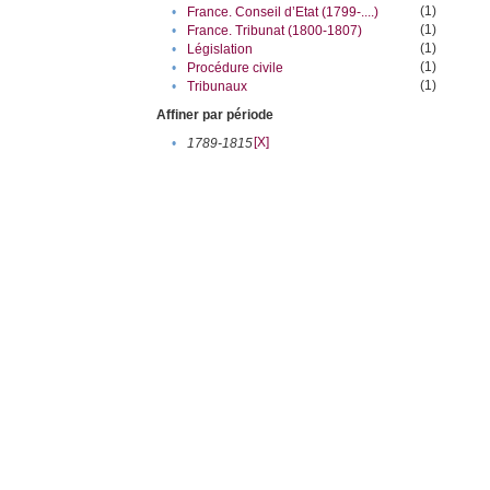
(1)
•
France. Conseil d’Etat (1799-....)
(1)
•
France. Tribunat (1800-1807)
(1)
•
Législation
(1)
•
Procédure civile
(1)
•
Tribunaux
Affiner par période
[X]
•
1789-1815