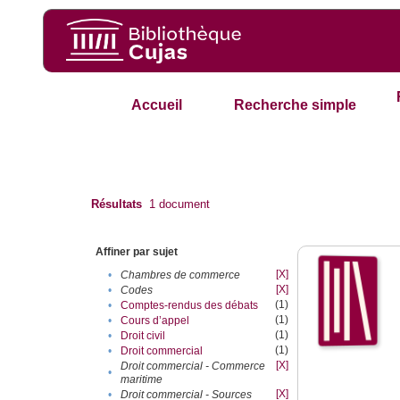
Accueil
Recherche simple
Résultats
1
document
Affiner par sujet
[X]
•
Chambres de commerce
[X]
•
Codes
(1)
•
Comptes-rendus des débats
(1)
•
Cours d’appel
(1)
•
Droit civil
(1)
•
Droit commercial
[X]
Droit commercial - Commerce
•
maritime
[X]
•
Droit commercial - Sources