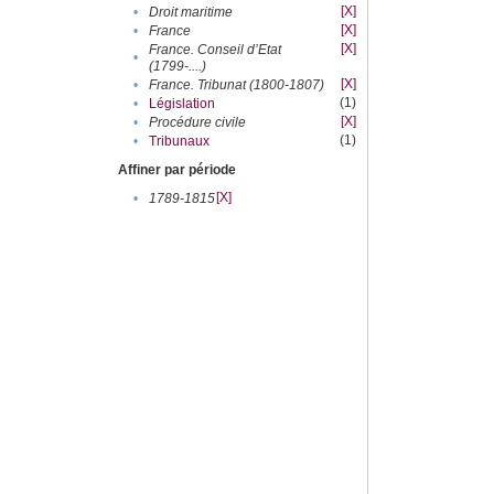
[X]
•
Droit maritime
[X]
•
France
[X]
France. Conseil d’Etat
•
(1799-....)
[X]
•
France. Tribunat (1800-1807)
(1)
•
Législation
[X]
•
Procédure civile
(1)
•
Tribunaux
Affiner par période
[X]
•
1789-1815