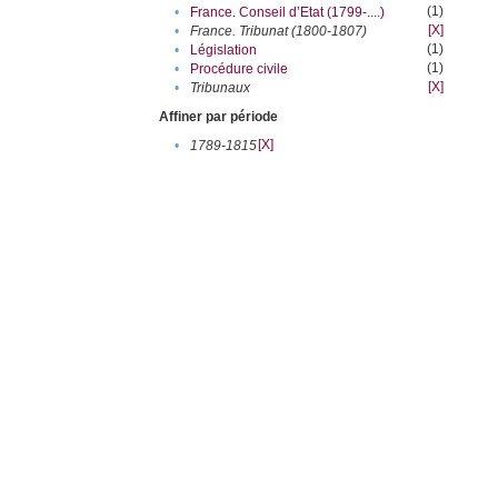
(1)
•
France. Conseil d’Etat (1799-....)
[X]
•
France. Tribunat (1800-1807)
(1)
•
Législation
(1)
•
Procédure civile
[X]
•
Tribunaux
Affiner par période
[X]
•
1789-1815