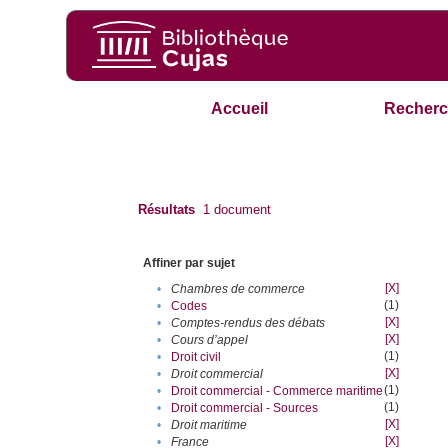
Accueil
Recherc
Résultats
1
document
Affiner par sujet
[X]
•
Chambres de commerce
(1)
•
Codes
[X]
•
Comptes-rendus des débats
[X]
•
Cours d’appel
(1)
•
Droit civil
[X]
•
Droit commercial
(1)
•
Droit commercial - Commerce maritime
(1)
•
Droit commercial - Sources
[X]
•
Droit maritime
[X]
•
France