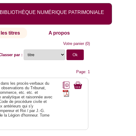
BIBLIOTHÈQUE NUMÉRIQUE PATRIMONIALE
les titres
A propos
Votre panier
(
0
)
Classer par :
Page: 1
dans les procès-verbaux du
s observations du Tribunat,
commerce, etc. etc. et
analytique et raisonnée avec
Code de procédure civile et
 antérieurs qui s'y
Empereur et Roi / par J.-G.
de la Légion d'honneur. Tome