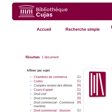
Accueil
Recherche simple
Résultats
1
document
Affiner par sujet
(1)
•
Chambres de commerce
(1)
•
Codes
[X]
•
Comptes-rendus des débats
(1)
•
Cours d’appel
[X]
•
Droit civil
[X]
•
Droit commercial
[X]
Droit commercial - Commerce
•
maritime
(1)
•
Droit commercial - Sources