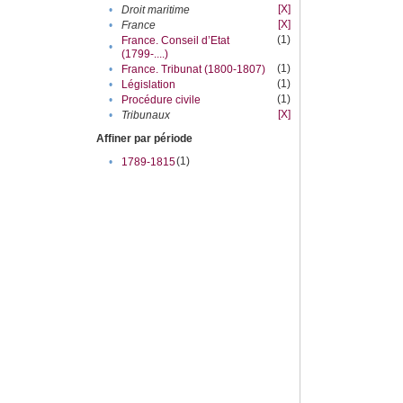
[X]
•
Droit maritime
[X]
•
France
(1)
France. Conseil d’Etat
•
(1799-....)
(1)
•
France. Tribunat (1800-1807)
(1)
•
Législation
(1)
•
Procédure civile
[X]
•
Tribunaux
Affiner par période
(1)
•
1789-1815