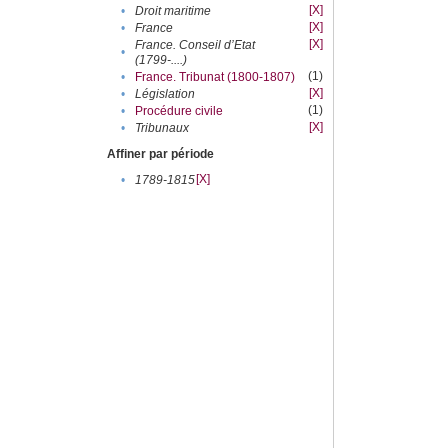
[X]
•
Droit maritime
[X]
•
France
[X]
France. Conseil d’Etat
•
(1799-....)
(1)
•
France. Tribunat (1800-1807)
[X]
•
Législation
(1)
•
Procédure civile
[X]
•
Tribunaux
Affiner par période
[X]
•
1789-1815