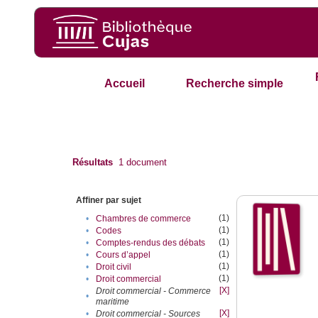
Accueil
Recherche simple
Résultats
1
document
Affiner par sujet
(1)
•
Chambres de commerce
(1)
•
Codes
(1)
•
Comptes-rendus des débats
(1)
•
Cours d’appel
(1)
•
Droit civil
(1)
•
Droit commercial
[X]
Droit commercial - Commerce
•
maritime
[X]
•
Droit commercial - Sources