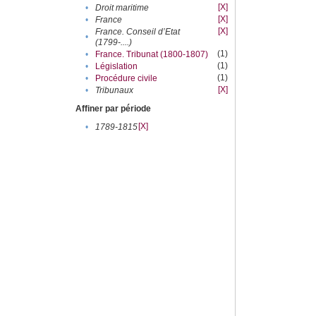
[X]
•
Droit maritime
[X]
•
France
[X]
France. Conseil d’Etat
•
(1799-....)
(1)
•
France. Tribunat (1800-1807)
(1)
•
Législation
(1)
•
Procédure civile
[X]
•
Tribunaux
Affiner par période
[X]
•
1789-1815