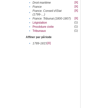
[X]
•
Droit maritime
[X]
•
France
[X]
France. Conseil d’Etat
•
(1799-....)
[X]
•
France. Tribunat (1800-1807)
(1)
•
Législation
(1)
•
Procédure civile
(1)
•
Tribunaux
Affiner par période
[X]
•
1789-1815