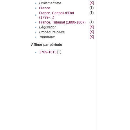
[X]
•
Droit maritime
(1)
•
France
(1)
France. Conseil d’Etat
•
(1799-....)
(1)
•
France. Tribunat (1800-1807)
[X]
•
Législation
[X]
•
Procédure civile
[X]
•
Tribunaux
Affiner par période
(1)
•
1789-1815