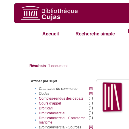
Accueil
Recherche simple
Résultats
1
document
Affiner par sujet
[X]
•
Chambres de commerce
[X]
•
Codes
(1)
•
Comptes-rendus des débats
(1)
•
Cours d’appel
(1)
•
Droit civil
(1)
•
Droit commercial
(1)
Droit commercial - Commerce
•
maritime
[X]
•
Droit commercial - Sources