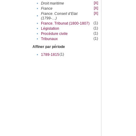
[X]
•
Droit maritime
[X]
•
France
[X]
France. Conseil d’Etat
•
(1799-....)
(1)
•
France. Tribunat (1800-1807)
(1)
•
Législation
(1)
•
Procédure civile
(1)
•
Tribunaux
Affiner par période
(1)
•
1789-1815