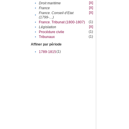
[X]
•
Droit maritime
[X]
•
France
[X]
France. Conseil d’Etat
•
(1799-....)
(1)
•
France. Tribunat (1800-1807)
[X]
•
Législation
(1)
•
Procédure civile
(1)
•
Tribunaux
Affiner par période
(1)
•
1789-1815