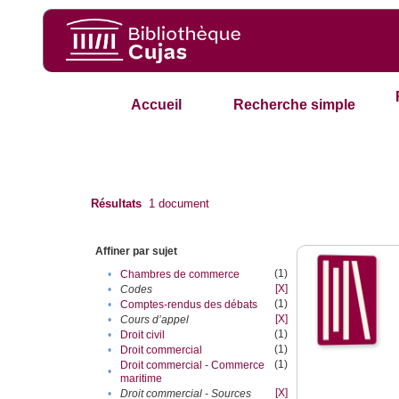
Accueil
Recherche simple
Résultats
1
document
Affiner par sujet
(1)
•
Chambres de commerce
[X]
•
Codes
(1)
•
Comptes-rendus des débats
[X]
•
Cours d’appel
(1)
•
Droit civil
(1)
•
Droit commercial
(1)
Droit commercial - Commerce
•
maritime
[X]
•
Droit commercial - Sources