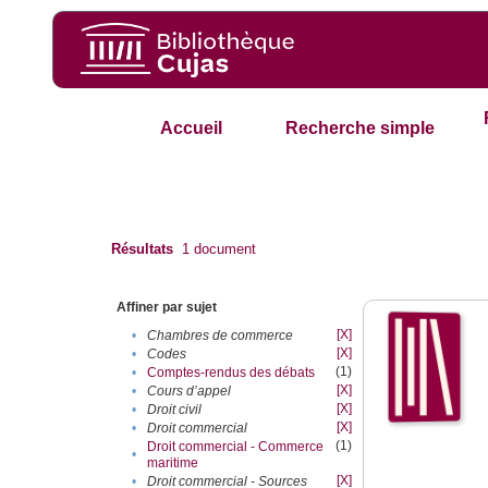
Accueil
Recherche simple
Résultats
1
document
Affiner par sujet
[X]
•
Chambres de commerce
[X]
•
Codes
(1)
•
Comptes-rendus des débats
[X]
•
Cours d’appel
[X]
•
Droit civil
[X]
•
Droit commercial
(1)
Droit commercial - Commerce
•
maritime
[X]
•
Droit commercial - Sources