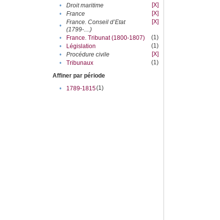
[X]
•
Droit maritime
[X]
•
France
[X]
France. Conseil d’Etat
•
(1799-....)
(1)
•
France. Tribunat (1800-1807)
(1)
•
Législation
[X]
•
Procédure civile
(1)
•
Tribunaux
Affiner par période
(1)
•
1789-1815