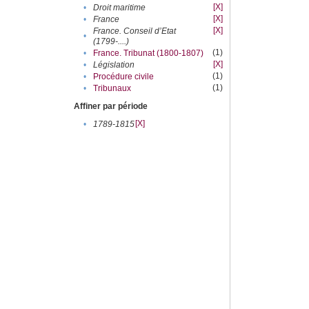
[X]
•
Droit maritime
[X]
•
France
[X]
France. Conseil d’Etat
•
(1799-....)
(1)
•
France. Tribunat (1800-1807)
[X]
•
Législation
(1)
•
Procédure civile
(1)
•
Tribunaux
Affiner par période
[X]
•
1789-1815