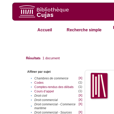
Accueil
Recherche simple
Résultats
1
document
Affiner par sujet
[X]
•
Chambres de commerce
(1)
•
Codes
(1)
•
Comptes-rendus des débats
(1)
•
Cours d’appel
[X]
•
Droit civil
[X]
•
Droit commercial
[X]
Droit commercial - Commerce
•
maritime
[X]
•
Droit commercial - Sources