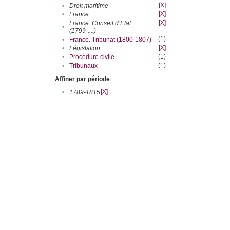
[X]
•
Droit maritime
[X]
•
France
[X]
France. Conseil d’Etat
•
(1799-....)
(1)
•
France. Tribunat (1800-1807)
[X]
•
Législation
(1)
•
Procédure civile
(1)
•
Tribunaux
Affiner par période
[X]
•
1789-1815