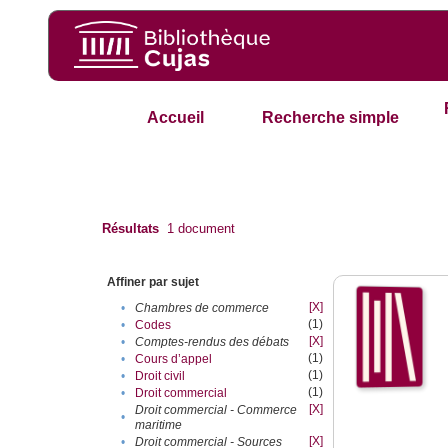
Accueil
Recherche simple
Résultats
1
document
Affiner par sujet
[X]
•
Chambres de commerce
(1)
•
Codes
[X]
•
Comptes-rendus des débats
(1)
•
Cours d’appel
(1)
•
Droit civil
(1)
•
Droit commercial
[X]
Droit commercial - Commerce
•
maritime
[X]
•
Droit commercial - Sources