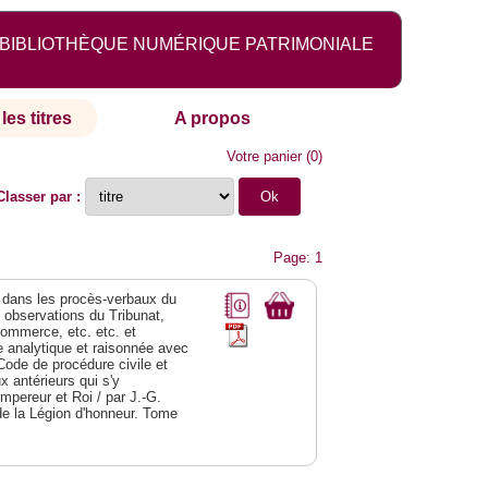
BIBLIOTHÈQUE NUMÉRIQUE PATRIMONIALE
les titres
A propos
Votre panier
(
0
)
Classer par :
Page: 1
dans les procès-verbaux du
s observations du Tribunat,
commerce, etc. etc. et
analytique et raisonnée avec
Code de procédure civile et
 antérieurs qui s'y
Empereur et Roi / par J.-G.
de la Légion d'honneur. Tome