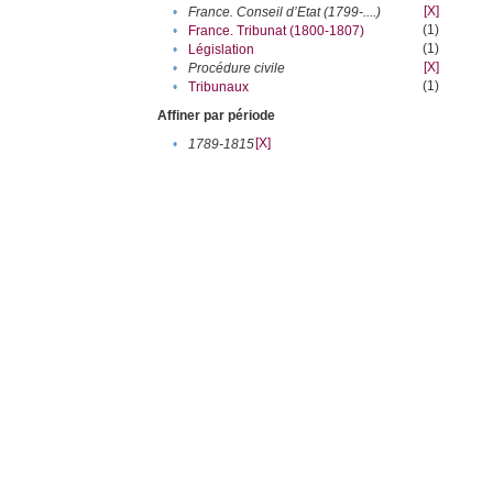
[X]
•
France. Conseil d’Etat (1799-....)
(1)
•
France. Tribunat (1800-1807)
(1)
•
Législation
[X]
•
Procédure civile
(1)
•
Tribunaux
Affiner par période
[X]
•
1789-1815