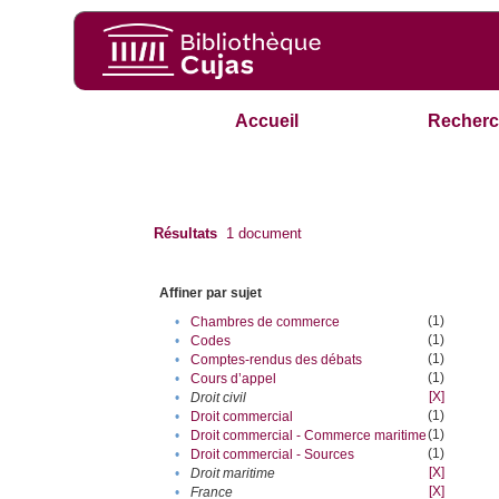
Accueil
Recherc
Résultats
1
document
Affiner par sujet
(1)
•
Chambres de commerce
(1)
•
Codes
(1)
•
Comptes-rendus des débats
(1)
•
Cours d’appel
[X]
•
Droit civil
(1)
•
Droit commercial
(1)
•
Droit commercial - Commerce maritime
(1)
•
Droit commercial - Sources
[X]
•
Droit maritime
[X]
•
France