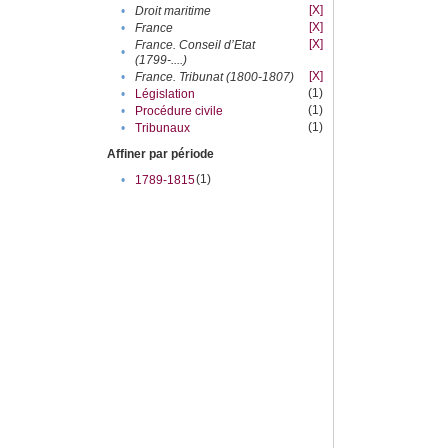
[X]
•
Droit maritime
[X]
•
France
[X]
France. Conseil d’Etat
•
(1799-....)
[X]
•
France. Tribunat (1800-1807)
(1)
•
Législation
(1)
•
Procédure civile
(1)
•
Tribunaux
Affiner par période
(1)
•
1789-1815