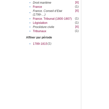
[X]
•
Droit maritime
(1)
•
France
[X]
France. Conseil d’Etat
•
(1799-....)
(1)
•
France. Tribunat (1800-1807)
(1)
•
Législation
[X]
•
Procédure civile
(1)
•
Tribunaux
Affiner par période
(1)
•
1789-1815