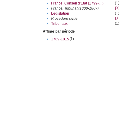
(1)
•
France. Conseil d’Etat (1799-....)
[X]
•
France. Tribunat (1800-1807)
(1)
•
Législation
[X]
•
Procédure civile
(1)
•
Tribunaux
Affiner par période
(1)
•
1789-1815