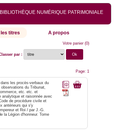
BIBLIOTHÈQUE NUMÉRIQUE PATRIMONIALE
les titres
A propos
Votre panier
(
0
)
Classer par :
Page: 1
dans les procès-verbaux du
s observations du Tribunat,
commerce, etc. etc. et
analytique et raisonnée avec
Code de procédure civile et
 antérieurs qui s'y
Empereur et Roi / par J.-G.
de la Légion d'honneur. Tome