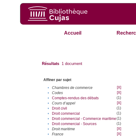
Accueil
Recherc
Résultats
1
document
Affiner par sujet
[X]
•
Chambres de commerce
[X]
•
Codes
(1)
•
Comptes-rendus des débats
[X]
•
Cours d’appel
(1)
•
Droit civil
(1)
•
Droit commercial
(1)
•
Droit commercial - Commerce maritime
(1)
•
Droit commercial - Sources
[X]
•
Droit maritime
[X]
•
France