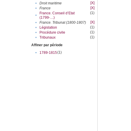
[X]
•
Droit maritime
[X]
•
France
(1)
France. Conseil d’Etat
•
(1799-....)
[X]
•
France. Tribunat (1800-1807)
(1)
•
Législation
(1)
•
Procédure civile
(1)
•
Tribunaux
Affiner par période
(1)
•
1789-1815