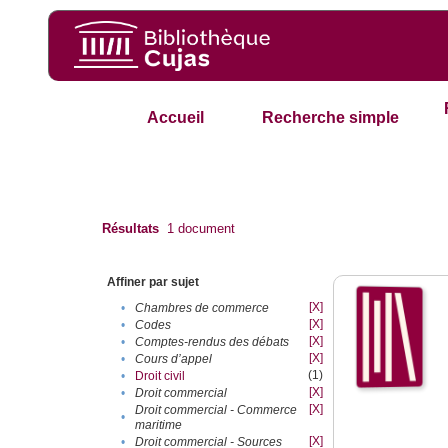
Accueil
Recherche simple
Résultats
1
document
Affiner par sujet
[X]
•
Chambres de commerce
[X]
•
Codes
[X]
•
Comptes-rendus des débats
[X]
•
Cours d’appel
(1)
•
Droit civil
[X]
•
Droit commercial
[X]
Droit commercial - Commerce
•
maritime
[X]
•
Droit commercial - Sources