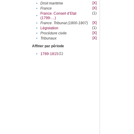
[X]
•
Droit maritime
[X]
•
France
(1)
France. Conseil d’Etat
•
(1799-....)
[X]
•
France. Tribunat (1800-1807)
(1)
•
Législation
[X]
•
Procédure civile
[X]
•
Tribunaux
Affiner par période
(1)
•
1789-1815