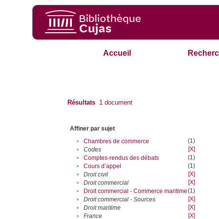
Accueil
Recherc
Résultats
1
document
Affiner par sujet
(1)
•
Chambres de commerce
[X]
•
Codes
(1)
•
Comptes-rendus des débats
(1)
•
Cours d’appel
[X]
•
Droit civil
[X]
•
Droit commercial
(1)
•
Droit commercial - Commerce maritime
[X]
•
Droit commercial - Sources
[X]
•
Droit maritime
[X]
•
France