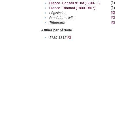
(1)
•
France. Conseil d’Etat (1799-....)
(1)
•
France. Tribunat (1800-1807)
[X]
•
Législation
[X]
•
Procédure civile
[X]
•
Tribunaux
Affiner par période
[X]
•
1789-1815