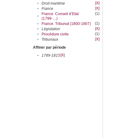
[X]
•
Droit maritime
[X]
•
France
(1)
France. Conseil d’Etat
•
(1799-....)
(1)
•
France. Tribunat (1800-1807)
[X]
•
Législation
(1)
•
Procédure civile
[X]
•
Tribunaux
Affiner par période
[X]
•
1789-1815