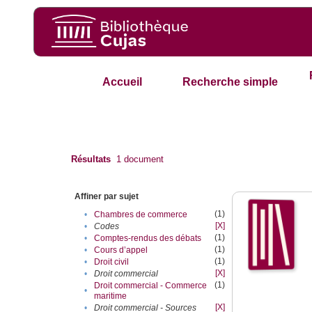
Accueil
Recherche simple
Résultats
1
document
Affiner par sujet
(1)
•
Chambres de commerce
[X]
•
Codes
(1)
•
Comptes-rendus des débats
(1)
•
Cours d’appel
(1)
•
Droit civil
[X]
•
Droit commercial
(1)
Droit commercial - Commerce
•
maritime
[X]
•
Droit commercial - Sources