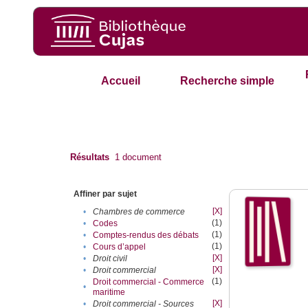
Accueil
Recherche simple
Résultats
1
document
Affiner par sujet
[X]
•
Chambres de commerce
(1)
•
Codes
(1)
•
Comptes-rendus des débats
(1)
•
Cours d’appel
[X]
•
Droit civil
[X]
•
Droit commercial
(1)
Droit commercial - Commerce
•
maritime
[X]
•
Droit commercial - Sources