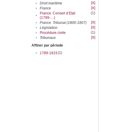
[X]
•
Droit maritime
[X]
•
France
(1)
France. Conseil d’Etat
•
(1799-....)
[X]
•
France. Tribunat (1800-1807)
[X]
•
Législation
(1)
•
Procédure civile
[X]
•
Tribunaux
Affiner par période
(1)
•
1789-1815