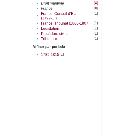
[X]
•
Droit maritime
[X]
•
France
(1)
France. Conseil d’Etat
•
(1799-....)
(1)
•
France. Tribunat (1800-1807)
(1)
•
Législation
(1)
•
Procédure civile
(1)
•
Tribunaux
Affiner par période
(1)
•
1789-1815