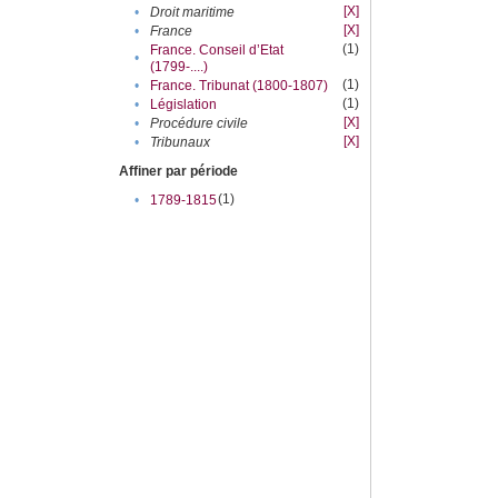
[X]
•
Droit maritime
[X]
•
France
(1)
France. Conseil d’Etat
•
(1799-....)
(1)
•
France. Tribunat (1800-1807)
(1)
•
Législation
[X]
•
Procédure civile
[X]
•
Tribunaux
Affiner par période
(1)
•
1789-1815