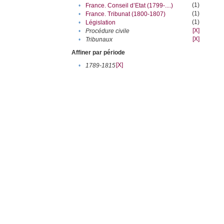
(1)
•
France. Conseil d’Etat (1799-....)
(1)
•
France. Tribunat (1800-1807)
(1)
•
Législation
[X]
•
Procédure civile
[X]
•
Tribunaux
Affiner par période
[X]
•
1789-1815