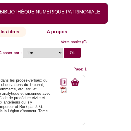
BIBLIOTHÈQUE NUMÉRIQUE PATRIMONIALE
les titres
A propos
Votre panier
(
0
)
Classer par :
Page: 1
dans les procès-verbaux du
s observations du Tribunat,
commerce, etc. etc. et
analytique et raisonnée avec
Code de procédure civile et
 antérieurs qui s'y
Empereur et Roi / par J.-G.
de la Légion d'honneur. Tome