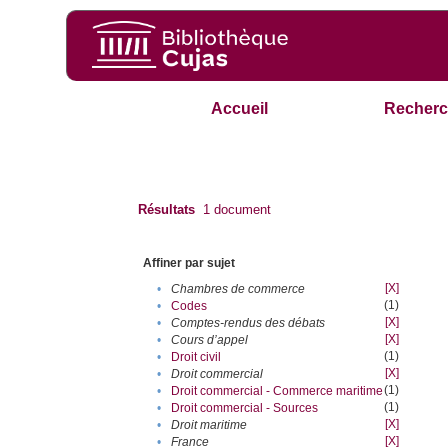
Accueil
Recherc
Résultats
1
document
Affiner par sujet
[X]
•
Chambres de commerce
(1)
•
Codes
[X]
•
Comptes-rendus des débats
[X]
•
Cours d’appel
(1)
•
Droit civil
[X]
•
Droit commercial
(1)
•
Droit commercial - Commerce maritime
(1)
•
Droit commercial - Sources
[X]
•
Droit maritime
[X]
•
France