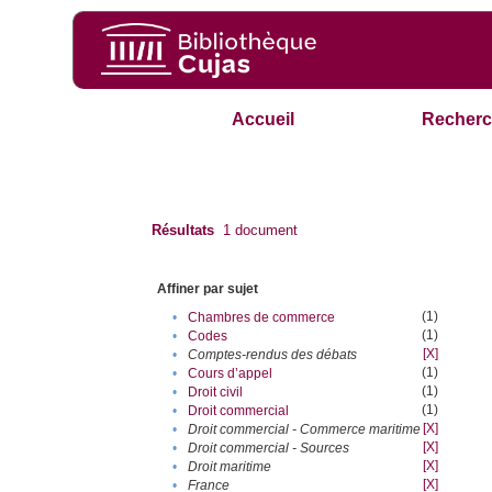
Accueil
Recherc
Résultats
1
document
Affiner par sujet
(1)
•
Chambres de commerce
(1)
•
Codes
[X]
•
Comptes-rendus des débats
(1)
•
Cours d’appel
(1)
•
Droit civil
(1)
•
Droit commercial
[X]
•
Droit commercial - Commerce maritime
[X]
•
Droit commercial - Sources
[X]
•
Droit maritime
[X]
•
France