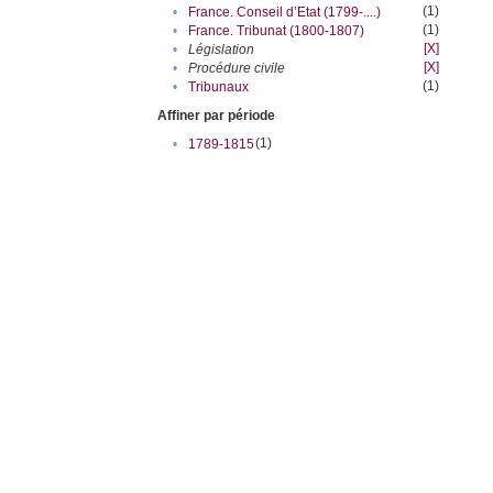
(1)
•
France. Conseil d’Etat (1799-....)
(1)
•
France. Tribunat (1800-1807)
[X]
•
Législation
[X]
•
Procédure civile
(1)
•
Tribunaux
Affiner par période
(1)
•
1789-1815