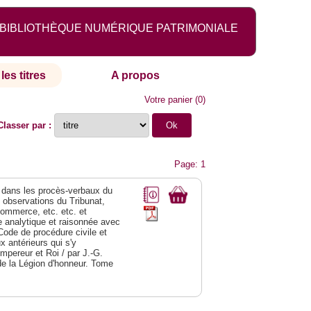
BIBLIOTHÈQUE NUMÉRIQUE PATRIMONIALE
les titres
A propos
Votre panier
(
0
)
Classer par :
Page: 1
dans les procès-verbaux du
s observations du Tribunat,
commerce, etc. etc. et
analytique et raisonnée avec
Code de procédure civile et
 antérieurs qui s'y
Empereur et Roi / par J.-G.
de la Légion d'honneur. Tome