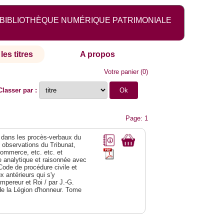
BIBLIOTHÈQUE NUMÉRIQUE PATRIMONIALE
les titres
A propos
Votre panier
(
0
)
Classer par :
Page: 1
dans les procès-verbaux du
s observations du Tribunat,
commerce, etc. etc. et
analytique et raisonnée avec
Code de procédure civile et
 antérieurs qui s'y
Empereur et Roi / par J.-G.
de la Légion d'honneur. Tome