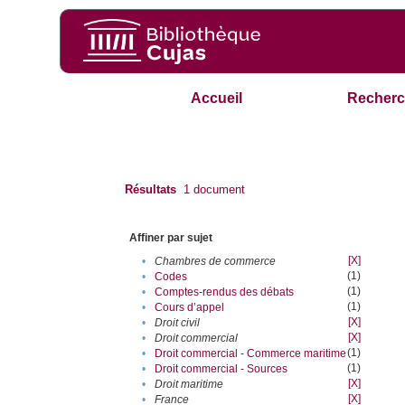
Accueil
Recherc
Résultats
1
document
Affiner par sujet
[X]
•
Chambres de commerce
(1)
•
Codes
(1)
•
Comptes-rendus des débats
(1)
•
Cours d’appel
[X]
•
Droit civil
[X]
•
Droit commercial
(1)
•
Droit commercial - Commerce maritime
(1)
•
Droit commercial - Sources
[X]
•
Droit maritime
[X]
•
France