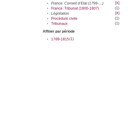
[X]
•
France. Conseil d’Etat (1799-....)
(1)
•
France. Tribunat (1800-1807)
[X]
•
Législation
(1)
•
Procédure civile
(1)
•
Tribunaux
Affiner par période
(1)
•
1789-1815