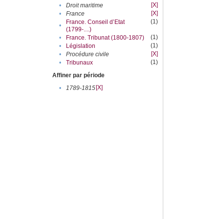
[X]
•
Droit maritime
[X]
•
France
(1)
France. Conseil d’Etat
•
(1799-....)
(1)
•
France. Tribunat (1800-1807)
(1)
•
Législation
[X]
•
Procédure civile
(1)
•
Tribunaux
Affiner par période
[X]
•
1789-1815