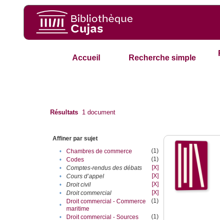
Accueil
Recherche simple
Résultats
1
document
Affiner par sujet
(1)
•
Chambres de commerce
(1)
•
Codes
[X]
•
Comptes-rendus des débats
[X]
•
Cours d’appel
[X]
•
Droit civil
[X]
•
Droit commercial
(1)
Droit commercial - Commerce
•
maritime
(1)
•
Droit commercial - Sources