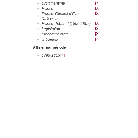
[X]
•
Droit maritime
[X]
•
France
[X]
France. Conseil d’Etat
•
(1799-....)
[X]
•
France. Tribunat (1800-1807)
[X]
•
Législation
[X]
•
Procédure civile
[X]
•
Tribunaux
Affiner par période
[X]
•
1789-1815