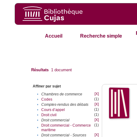
Accueil
Recherche simple
Résultats
1
document
Affiner par sujet
[X]
•
Chambres de commerce
(1)
•
Codes
[X]
•
Comptes-rendus des débats
(1)
•
Cours d’appel
(1)
•
Droit civil
[X]
•
Droit commercial
(1)
Droit commercial - Commerce
•
maritime
[X]
•
Droit commercial - Sources