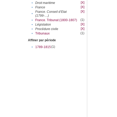
[X]
•
Droit maritime
[X]
•
France
[X]
France. Conseil d’Etat
•
(1799-....)
(1)
•
France. Tribunat (1800-1807)
[X]
•
Législation
[X]
•
Procédure civile
(1)
•
Tribunaux
Affiner par période
(1)
•
1789-1815