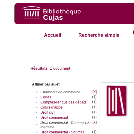
Accueil
Recherche simple
Résultats
1
document
Affiner par sujet
[X]
•
Chambres de commerce
(1)
•
Codes
(1)
•
Comptes-rendus des débats
(1)
•
Cours d’appel
(1)
•
Droit civil
(1)
•
Droit commercial
[X]
Droit commercial - Commerce
•
maritime
(1)
•
Droit commercial - Sources