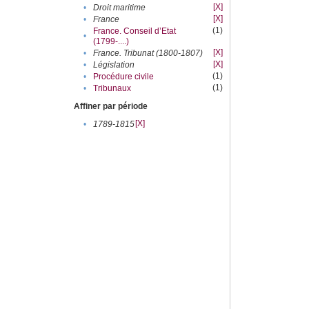
[X]
•
Droit maritime
[X]
•
France
(1)
France. Conseil d’Etat
•
(1799-....)
[X]
•
France. Tribunat (1800-1807)
[X]
•
Législation
(1)
•
Procédure civile
(1)
•
Tribunaux
Affiner par période
[X]
•
1789-1815