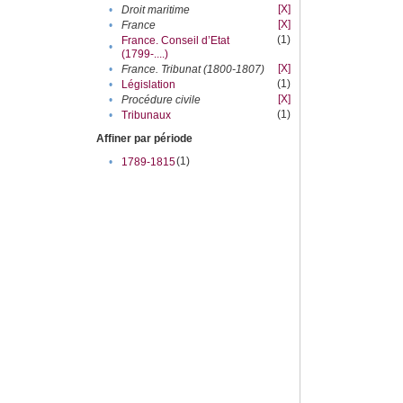
[X]
•
Droit maritime
[X]
•
France
(1)
France. Conseil d’Etat
•
(1799-....)
[X]
•
France. Tribunat (1800-1807)
(1)
•
Législation
[X]
•
Procédure civile
(1)
•
Tribunaux
Affiner par période
(1)
•
1789-1815