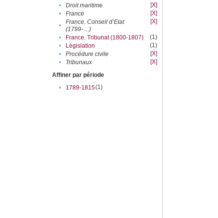
[X]
•
Droit maritime
[X]
•
France
[X]
France. Conseil d’Etat
•
(1799-....)
(1)
•
France. Tribunat (1800-1807)
(1)
•
Législation
[X]
•
Procédure civile
[X]
•
Tribunaux
Affiner par période
(1)
•
1789-1815