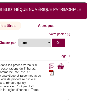
BIBLIOTHÈQUE NUMÉRIQUE PATRIMONIALE
les titres
A propos
Votre panier
(
0
)
Classer par :
Page: 1
dans les procès-verbaux du
s observations du Tribunat,
commerce, etc. etc. et
analytique et raisonnée avec
Code de procédure civile et
 antérieurs qui s'y
Empereur et Roi / par J.-G.
de la Légion d'honneur. Tome