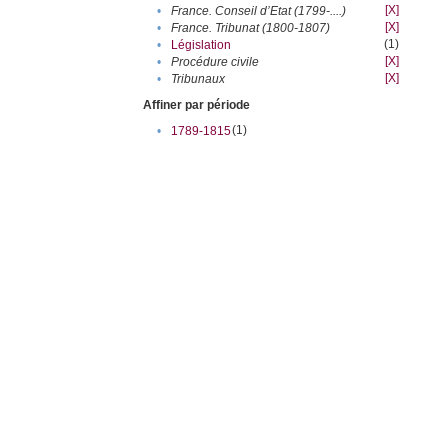
[X]
•
France. Conseil d’Etat (1799-....)
[X]
•
France. Tribunat (1800-1807)
(1)
•
Législation
[X]
•
Procédure civile
[X]
•
Tribunaux
Affiner par période
(1)
•
1789-1815