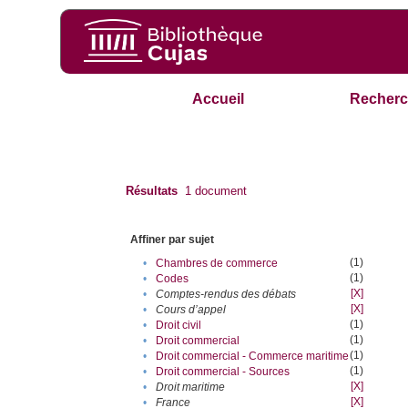
Accueil
Recherc
Résultats
1
document
Affiner par sujet
(1)
•
Chambres de commerce
(1)
•
Codes
[X]
•
Comptes-rendus des débats
[X]
•
Cours d’appel
(1)
•
Droit civil
(1)
•
Droit commercial
(1)
•
Droit commercial - Commerce maritime
(1)
•
Droit commercial - Sources
[X]
•
Droit maritime
[X]
•
France