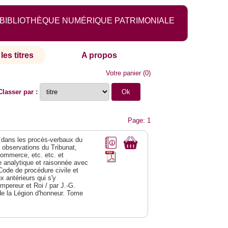
BIBLIOTHÈQUE NUMÉRIQUE PATRIMONIALE
les titres
A propos
Votre panier
(
0
)
Classer par :
Page: 1
dans les procès-verbaux du
s observations du Tribunat,
commerce, etc. etc. et
analytique et raisonnée avec
Code de procédure civile et
 antérieurs qui s'y
Empereur et Roi / par J.-G.
de la Légion d'honneur. Tome