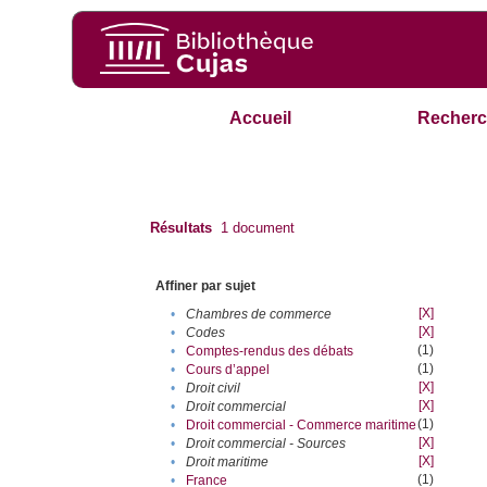
Accueil
Recherc
Résultats
1
document
Affiner par sujet
[X]
•
Chambres de commerce
[X]
•
Codes
(1)
•
Comptes-rendus des débats
(1)
•
Cours d’appel
[X]
•
Droit civil
[X]
•
Droit commercial
(1)
•
Droit commercial - Commerce maritime
[X]
•
Droit commercial - Sources
[X]
•
Droit maritime
(1)
•
France