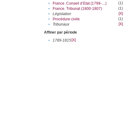
(1)
•
France. Conseil d’Etat (1799-....)
(1)
•
France. Tribunat (1800-1807)
[X]
•
Législation
(1)
•
Procédure civile
[X]
•
Tribunaux
Affiner par période
[X]
•
1789-1815