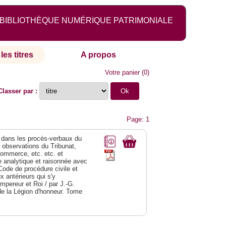
BIBLIOTHÈQUE NUMÉRIQUE PATRIMONIALE
les titres
A propos
Votre panier
(
0
)
Classer par :
Page: 1
dans les procès-verbaux du
s observations du Tribunat,
commerce, etc. etc. et
analytique et raisonnée avec
Code de procédure civile et
 antérieurs qui s'y
Empereur et Roi / par J.-G.
de la Légion d'honneur. Tome