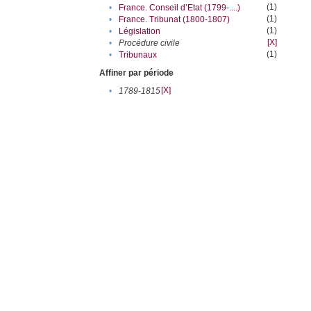
(1)
•
France. Conseil d’Etat (1799-....)
(1)
•
France. Tribunat (1800-1807)
(1)
•
Législation
[X]
•
Procédure civile
(1)
•
Tribunaux
Affiner par période
[X]
•
1789-1815