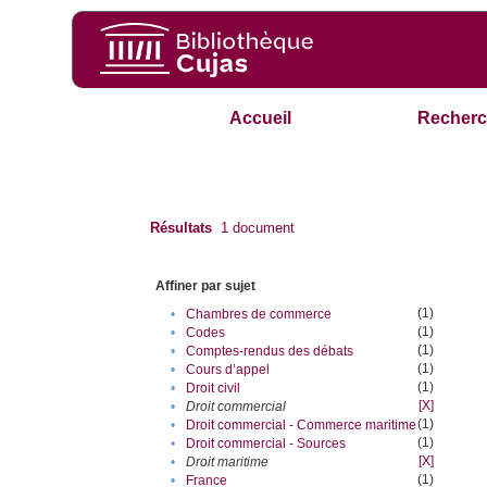
Accueil
Recherc
Résultats
1
document
Affiner par sujet
(1)
•
Chambres de commerce
(1)
•
Codes
(1)
•
Comptes-rendus des débats
(1)
•
Cours d’appel
(1)
•
Droit civil
[X]
•
Droit commercial
(1)
•
Droit commercial - Commerce maritime
(1)
•
Droit commercial - Sources
[X]
•
Droit maritime
(1)
•
France