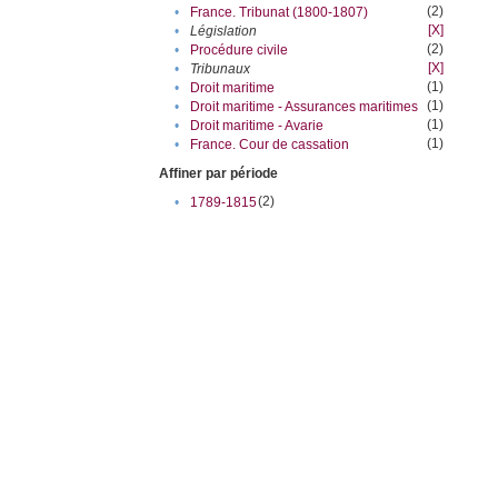
(2)
•
France. Tribunat (1800-1807)
[X]
•
Législation
(2)
•
Procédure civile
[X]
•
Tribunaux
(1)
•
Droit maritime
(1)
•
Droit maritime - Assurances maritimes
(1)
•
Droit maritime - Avarie
(1)
•
France. Cour de cassation
Affiner par période
(2)
•
1789-1815