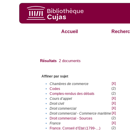
Accueil
Recherc
Résultats
2
documents
Affiner par sujet
[X]
•
Chambres de commerce
(2)
•
Codes
(2)
•
Comptes-rendus des débats
[X]
•
Cours d’appel
[X]
•
Droit civil
[X]
•
Droit commercial
[X]
•
Droit commercial - Commerce maritime
(2)
•
Droit commercial - Sources
[X]
•
France
(2)
•
France. Conseil d’Etat (1799-....)