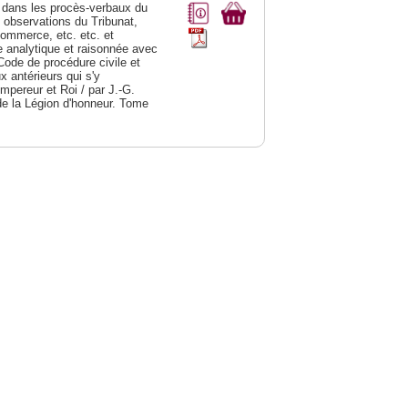
dans les procès-verbaux du
s observations du Tribunat,
commerce, etc. etc. et
analytique et raisonnée avec
Code de procédure civile et
 antérieurs qui s'y
Empereur et Roi / par J.-G.
de la Légion d'honneur. Tome