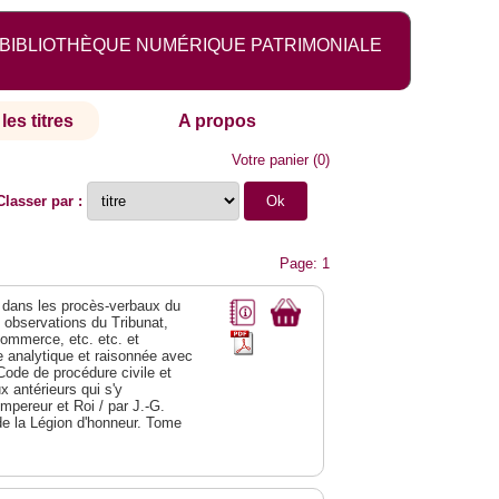
BIBLIOTHÈQUE NUMÉRIQUE PATRIMONIALE
les titres
A propos
Votre panier
(
0
)
Classer par :
Page: 1
dans les procès-verbaux du
s observations du Tribunat,
commerce, etc. etc. et
analytique et raisonnée avec
Code de procédure civile et
 antérieurs qui s'y
Empereur et Roi / par J.-G.
de la Légion d'honneur. Tome