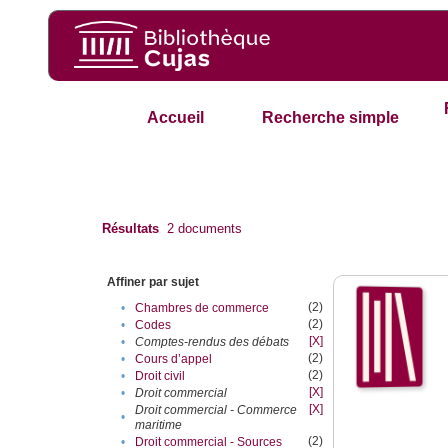
Accueil
Recherche simple
Résultats
2
documents
Affiner par sujet
(2)
•
Chambres de commerce
(2)
•
Codes
[X]
•
Comptes-rendus des débats
(2)
•
Cours d’appel
(2)
•
Droit civil
[X]
•
Droit commercial
[X]
Droit commercial - Commerce
•
maritime
(2)
•
Droit commercial - Sources