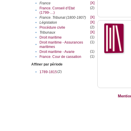
[X]
•
France
(2)
France. Conseil d’Etat
•
(1799-....)
[X]
•
France. Tribunat (1800-1807)
[X]
•
Législation
(2)
•
Procédure civile
[X]
•
Tribunaux
(1)
•
Droit maritime
(1)
Droit maritime - Assurances
•
maritimes
(1)
•
Droit maritime - Avarie
(1)
•
France. Cour de cassation
Affiner par période
(2)
•
1789-1815
Mentio