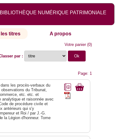
BIBLIOTHÈQUE NUMÉRIQUE PATRIMONIALE
les titres
A propos
Votre panier
(
0
)
Classer par :
Page: 1
dans les procès-verbaux du
s observations du Tribunat,
commerce, etc. etc. et
analytique et raisonnée avec
Code de procédure civile et
 antérieurs qui s'y
Empereur et Roi / par J.-G.
de la Légion d'honneur. Tome