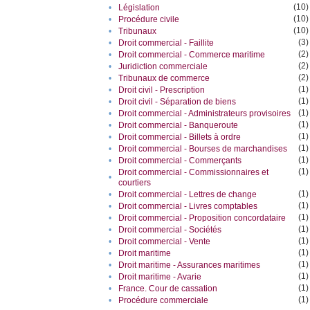
(10)
•
Législation
(10)
•
Procédure civile
(10)
•
Tribunaux
(3)
•
Droit commercial - Faillite
(2)
•
Droit commercial - Commerce maritime
(2)
•
Juridiction commerciale
(2)
•
Tribunaux de commerce
(1)
•
Droit civil - Prescription
(1)
•
Droit civil - Séparation de biens
(1)
•
Droit commercial - Administrateurs provisoires
(1)
•
Droit commercial - Banqueroute
(1)
•
Droit commercial - Billets à ordre
(1)
•
Droit commercial - Bourses de marchandises
(1)
•
Droit commercial - Commerçants
(1)
Droit commercial - Commissionnaires et
•
courtiers
(1)
•
Droit commercial - Lettres de change
(1)
•
Droit commercial - Livres comptables
(1)
•
Droit commercial - Proposition concordataire
(1)
•
Droit commercial - Sociétés
(1)
•
Droit commercial - Vente
(1)
•
Droit maritime
(1)
•
Droit maritime - Assurances maritimes
(1)
•
Droit maritime - Avarie
(1)
•
France. Cour de cassation
(1)
•
Procédure commerciale