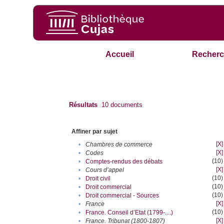
Accueil
Recherc
Résultats
10
documents
Affiner par sujet
[X]
•
Chambres de commerce
[X]
•
Codes
(10)
•
Comptes-rendus des débats
[X]
•
Cours d’appel
(10)
•
Droit civil
(10)
•
Droit commercial
(10)
•
Droit commercial - Sources
[X]
•
France
(10)
•
France. Conseil d’Etat (1799-....)
[X]
•
France. Tribunat (1800-1807)