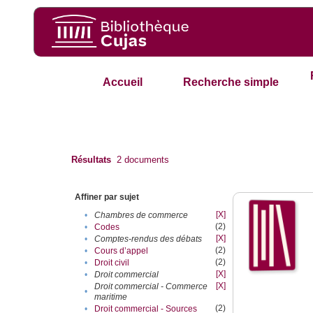
Accueil
Recherche simple
Résultats
2
documents
Affiner par sujet
[X]
•
Chambres de commerce
(2)
•
Codes
[X]
•
Comptes-rendus des débats
(2)
•
Cours d’appel
(2)
•
Droit civil
[X]
•
Droit commercial
[X]
Droit commercial - Commerce
•
maritime
(2)
•
Droit commercial - Sources