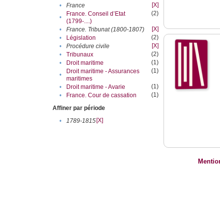
[X]
•
France
(2)
France. Conseil d’Etat
•
(1799-....)
[X]
•
France. Tribunat (1800-1807)
(2)
•
Législation
[X]
•
Procédure civile
(2)
•
Tribunaux
(1)
•
Droit maritime
(1)
Droit maritime - Assurances
•
maritimes
(1)
•
Droit maritime - Avarie
(1)
•
France. Cour de cassation
Affiner par période
[X]
•
1789-1815
Mentio