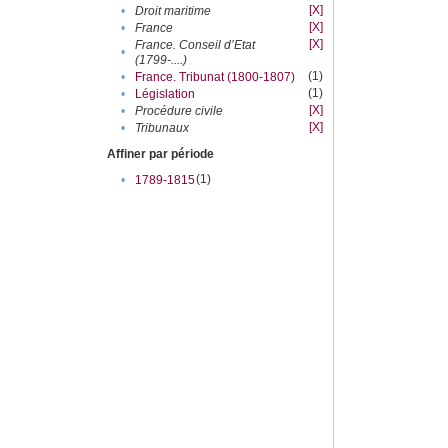
[X]
•
Droit maritime
[X]
•
France
[X]
France. Conseil d’Etat
•
(1799-....)
(1)
•
France. Tribunat (1800-1807)
(1)
•
Législation
[X]
•
Procédure civile
[X]
•
Tribunaux
Affiner par période
(1)
•
1789-1815