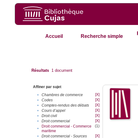
Accueil
Recherche simple
Résultats
1
document
Affiner par sujet
[X]
•
Chambres de commerce
[X]
•
Codes
[X]
•
Comptes-rendus des débats
[X]
•
Cours d’appel
[X]
•
Droit civil
[X]
•
Droit commercial
(1)
Droit commercial - Commerce
•
maritime
[X]
•
Droit commercial - Sources