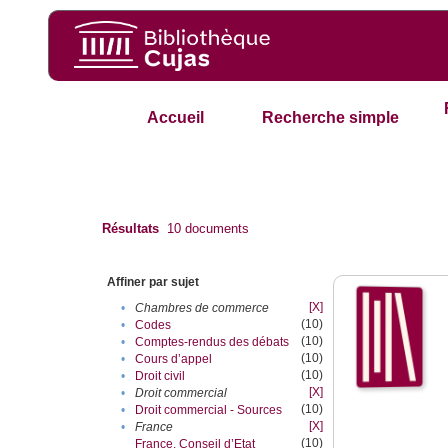
Accueil
Recherche simple
Résultats
10
documents
Affiner par sujet
[X]
•
Chambres de commerce
(10)
•
Codes
(10)
•
Comptes-rendus des débats
(10)
•
Cours d’appel
(10)
•
Droit civil
[X]
•
Droit commercial
(10)
•
Droit commercial - Sources
[X]
•
France
(10)
France. Conseil d’Etat