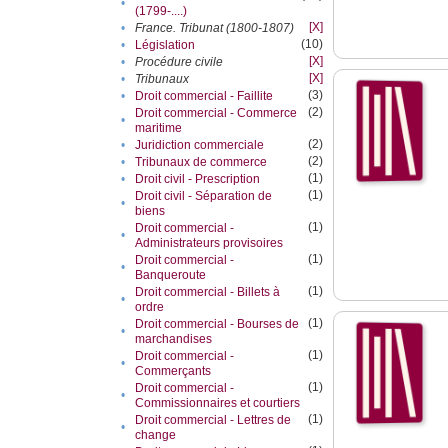
•
(1799-....)
[X]
•
France. Tribunat (1800-1807)
(10)
•
Législation
[X]
•
Procédure civile
[X]
•
Tribunaux
(3)
•
Droit commercial - Faillite
(2)
Droit commercial - Commerce
•
maritime
(2)
•
Juridiction commerciale
(2)
•
Tribunaux de commerce
(1)
•
Droit civil - Prescription
(1)
Droit civil - Séparation de
•
biens
(1)
Droit commercial -
•
Administrateurs provisoires
(1)
Droit commercial -
•
Banqueroute
(1)
Droit commercial - Billets à
•
ordre
(1)
Droit commercial - Bourses de
•
marchandises
(1)
Droit commercial -
•
Commerçants
(1)
Droit commercial -
•
Commissionnaires et courtiers
(1)
Droit commercial - Lettres de
•
change