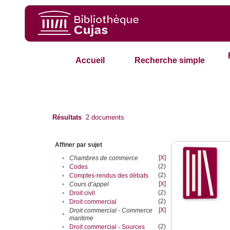
Accueil
Recherche simple
Résultats
2
documents
Affiner par sujet
[X]
•
Chambres de commerce
(2)
•
Codes
(2)
•
Comptes-rendus des débats
[X]
•
Cours d’appel
(2)
•
Droit civil
(2)
•
Droit commercial
[X]
Droit commercial - Commerce
•
maritime
(2)
•
Droit commercial - Sources