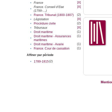
[X]
•
France
[X]
France. Conseil d’Etat
•
(1799-....)
(2)
•
France. Tribunat (1800-1807)
[X]
•
Législation
(2)
•
Procédure civile
[X]
•
Tribunaux
(1)
•
Droit maritime
(1)
Droit maritime - Assurances
•
maritimes
(1)
•
Droit maritime - Avarie
(1)
•
France. Cour de cassation
Affiner par période
(2)
•
1789-1815
Mentio