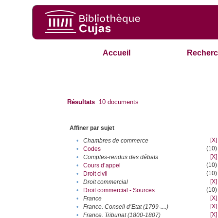
Accueil
Recherc
Résultats
10
documents
Affiner par sujet
[X]
•
Chambres de commerce
(10)
•
Codes
[X]
•
Comptes-rendus des débats
(10)
•
Cours d’appel
(10)
•
Droit civil
[X]
•
Droit commercial
(10)
•
Droit commercial - Sources
[X]
•
France
[X]
•
France. Conseil d’Etat (1799-....)
[X]
•
France. Tribunat (1800-1807)