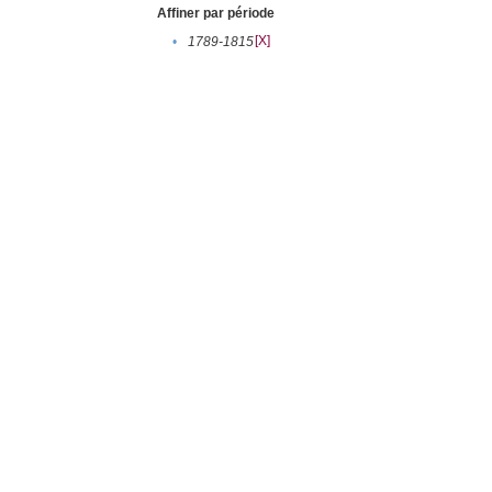
Affiner par période
[X]
•
1789-1815