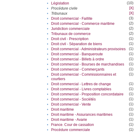
(10)
•
Législation
[X]
•
Procédure civile
[X]
•
Tribunaux
(3)
•
Droit commercial - Faillite
(2)
•
Droit commercial - Commerce maritime
(2)
•
Juridiction commerciale
(2)
•
Tribunaux de commerce
(1)
•
Droit civil - Prescription
(1)
•
Droit civil - Séparation de biens
(1)
•
Droit commercial - Administrateurs provisoires
(1)
•
Droit commercial - Banqueroute
(1)
•
Droit commercial - Billets à ordre
(1)
•
Droit commercial - Bourses de marchandises
(1)
•
Droit commercial - Commerçants
(1)
Droit commercial - Commissionnaires et
•
courtiers
(1)
•
Droit commercial - Lettres de change
(1)
•
Droit commercial - Livres comptables
(1)
•
Droit commercial - Proposition concordataire
(1)
•
Droit commercial - Sociétés
(1)
•
Droit commercial - Vente
(1)
•
Droit maritime
(1)
•
Droit maritime - Assurances maritimes
(1)
•
Droit maritime - Avarie
(1)
•
France. Cour de cassation
(1)
•
Procédure commerciale