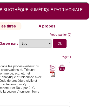
BIBLIOTHÈQUE NUMÉRIQUE PATRIMONIALE
les titres
A propos
Votre panier
(
0
)
Classer par :
Page: 1
dans les procès-verbaux du
s observations du Tribunat,
commerce, etc. etc. et
analytique et raisonnée avec
Code de procédure civile et
 antérieurs qui s'y
Empereur et Roi / par J.-G.
de la Légion d'honneur. Tome