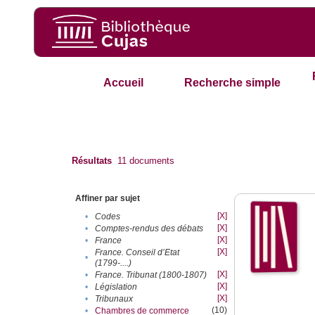
Accueil
Recherche simple
Résultats
11
documents
Affiner par sujet
[X]
•
Codes
[X]
•
Comptes-rendus des débats
[X]
•
France
[X]
France. Conseil d’Etat
•
(1799-....)
[X]
•
France. Tribunat (1800-1807)
[X]
•
Législation
[X]
•
Tribunaux
(10)
•
Chambres de commerce