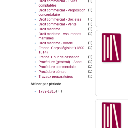
(1)
Droit commercial - Livres
•
comptables
(1)
Droit commercial - Proposition
•
concordataire
(1)
•
Droit commercial - Sociétés
(1)
•
Droit commercial - Vente
(1)
•
Droit maritime
(1)
Droit maritime - Assurances
•
maritimes
(1)
•
Droit maritime - Avarie
(1)
France. Corps législatif (1800-
•
1814)
(1)
•
France. Cour de cassation
(1)
•
Procédure (général) – Appel
(1)
•
Procédure commerciale
(1)
•
Procédure pénale
(1)
•
Travaux préparatoires
Affiner par période
(11)
•
1789-1815